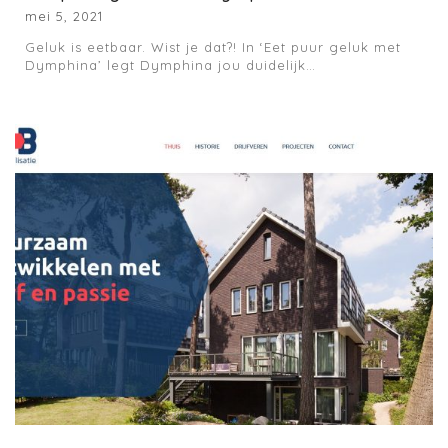
mei 5, 2021
Geluk is eetbaar. Wist je dat?! In ‘Eet puur geluk met
Dymphina’ legt Dymphina jou duidelijk…