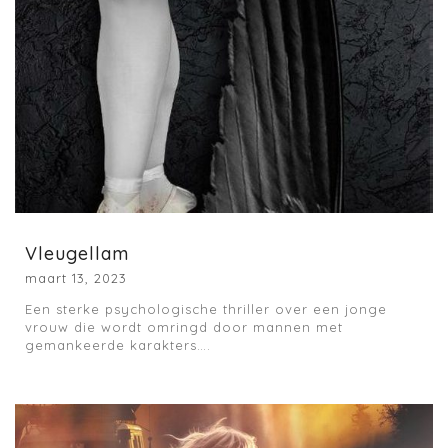
Vleugellam
maart 13, 2023
Een sterke psychologische thriller over een jonge
vrouw die wordt omringd door mannen met
gemankeerde karakters….