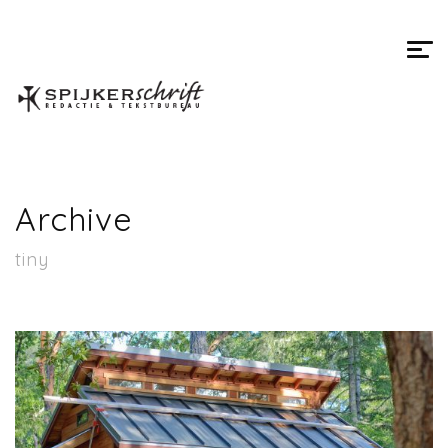
Spijkerschrift
Archive
tiny